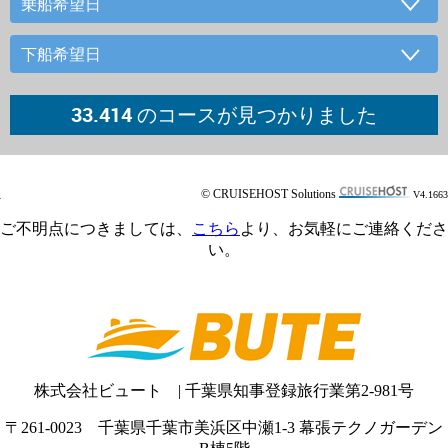
© CRUISEHOST Solutions
V4.1663
ご不明点
につきましては
、
こちら
より、お気軽にご連絡くださ
い。
株式
会社
ビュート
| 千葉県知事登録旅行業第2-981号
〒261-0023 千葉県千葉市美浜区中瀬1-3 幕張テクノガーデン