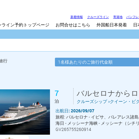
新着情報
クルーズライン
寄港地
パンフレ
ンライン予約トップページ
お問合せはこちら
外国船日本発着
日
旅行
7
バルセロナからロ
泊
クルーズシップ »クイーン・ビ
出航日: 2026/09/07
旅程: バルセロナ - イビサ、バレアレス諸島 
海日 - メッシーナ海峡 - メッシーナ（シチリア
GV265755260914