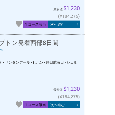
$1,230
最安値
(¥184,275)
1 コース該当
次へ進む
プトン発着西部8日間
«
 - サンタンデール - ヒホン - 終日航海日 - シェル
$1,230
最安値
(¥184,275)
1 コース該当
次へ進む