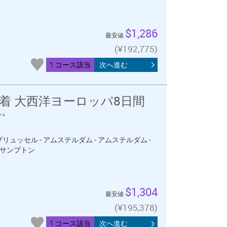
$1,286
最安値
(¥192,775)
1 コース該当
次へ進む
着 大西洋ヨーロッパ8日間
«
ブリュッセル - アムステルダム - アムステルダム -
サウサンプトン
$1,304
最安値
(¥195,378)
1 コース該当
次へ進む