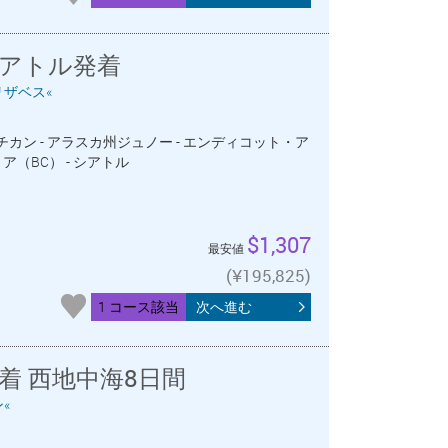
シアトル発着
リザベス«
ケチカン - アラスカ州ジュノー - エンディコット・ア
ア（BC） - シアトル
$1,307
最安値
(¥195,825)
1 コース該当
次へ進む
着 西地中海8日間
«