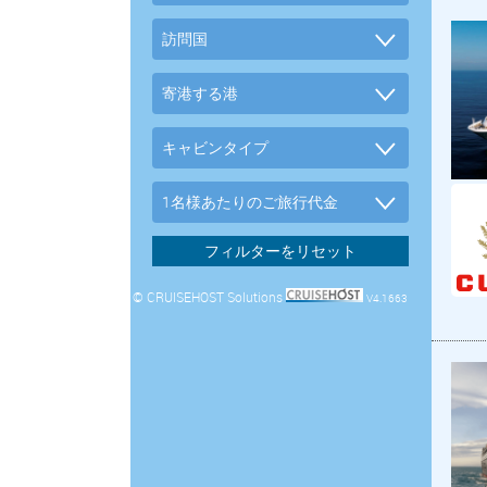
© CRUISEHOST Solutions
V4.1663