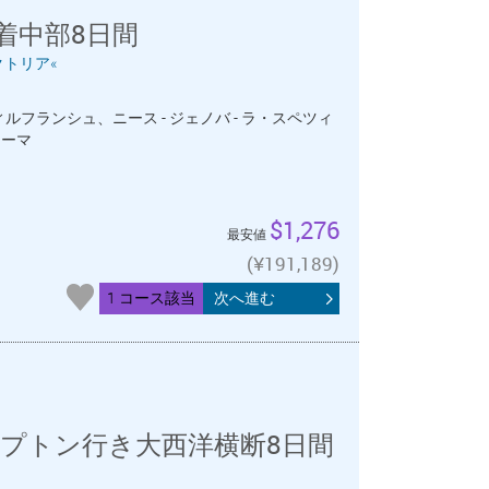
着中部8日間
クトリア«
 ヴィルフランシュ、ニース - ジェノバ - ラ・スペツィ
ローマ
$1,276
最安値
(¥191,189)
1 コース該当
次へ進む
プトン行き大西洋横断8日間