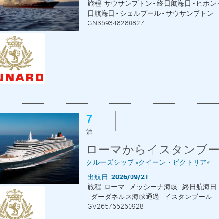
旅程: サウサンプトン - 終日航海日 - ヒホン
日航海日 - シェルブール - サウサンプトン
GN359348280827
7
泊
ローマからイスタンブー
クルーズシップ »クイーン・ビクトリア«
出航日: 2026/09/21
旅程: ローマ - メッシーナ海峡 - 終日航海
- ダーダネルス海峡通過 - イスタンブール 
GV265765260928