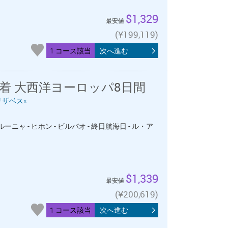
$1,329
最安値
(¥199,119)
1 コース該当
次へ進む
着 大西洋ヨーロッパ8日間
リザベス«
ーニャ - ヒホン - ビルバオ - 終日航海日 - ル・ア
$1,339
最安値
(¥200,619)
1 コース該当
次へ進む