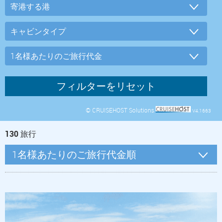
© CRUISEHOST Solutions
V4.1663
130
旅行