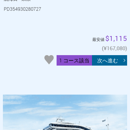
PD354930280727
$1,115
最安値
(¥167,080)
1 コース該当
次へ進む