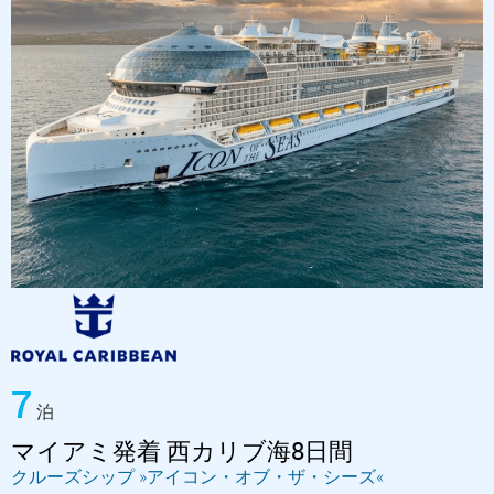
7
泊
マイアミ発着 西カリブ海8日間
クルーズシップ »アイコン・オブ・ザ・シーズ«