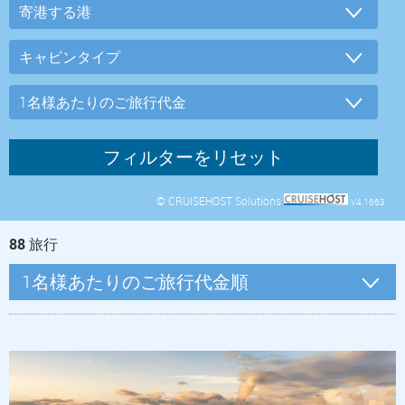
© CRUISEHOST Solutions
V4.1663
88
旅行