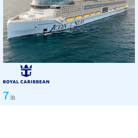
7
泊
マイアミ発着 西カリブ海8日間
クルーズシップ »アイコン・オブ・ザ・シーズ«
出航日: 2027/01/23
旅程: マイアミ - 終日航海日 - コスタ・マヤ - ロアタン島 -