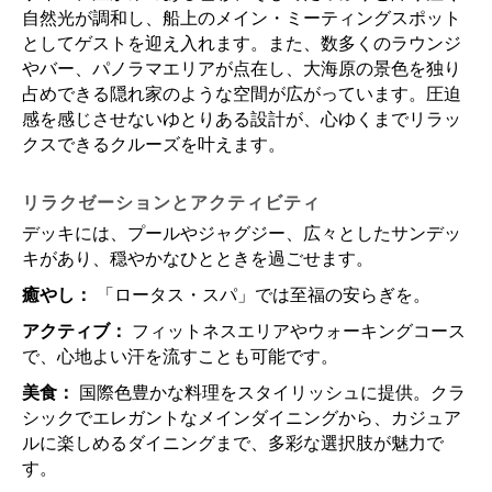
自然光が調和し、船上のメイン・ミーティングスポット
としてゲストを迎え入れます。また、数多くのラウンジ
やバー、パノラマエリアが点在し、大海原の景色を独り
占めできる隠れ家のような空間が広がっています。圧迫
感を感じさせないゆとりある設計が、心ゆくまでリラッ
クスできるクルーズを叶えます。
リラクゼーションとアクティビティ
デッキには、プールやジャグジー、広々としたサンデッ
キがあり、穏やかなひとときを過ごせます。
癒やし：
「ロータス・スパ」では至福の安らぎを。
アクティブ：
フィットネスエリアやウォーキングコース
で、心地よい汗を流すことも可能です。
美食：
国際色豊かな料理をスタイリッシュに提供。クラ
シックでエレガントなメインダイニングから、カジュア
ルに楽しめるダイニングまで、多彩な選択肢が魅力で
す。