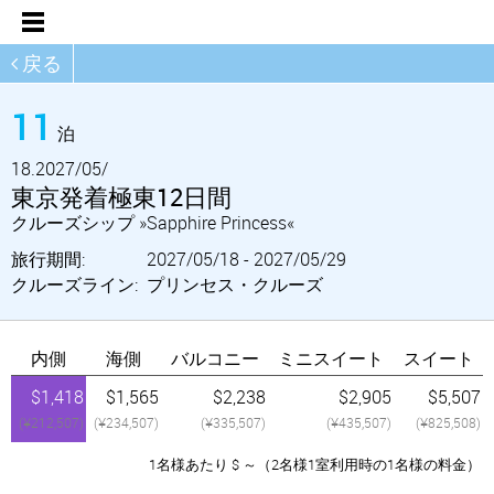
戻る
11
泊
18.
2027/05/
東京発着極東12日間
クルーズシップ »Sapphire Princess«
旅行期間:
2027/05/18 - 2027/05/29
クルーズライン:
プリンセス・クルーズ
内側
海側
バルコニー
ミニスイート
スイート
$1,418
$1,565
$2,238
$2,905
$5,507
(¥212,507)
(¥234,507)
(¥335,507)
(¥435,507)
(¥825,508)
1名様あたり $ ～（2名様1室利用時の1名様の料金）