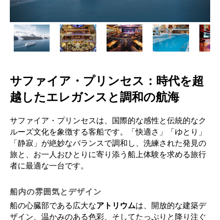
サファイア・プリンセス：時代を超
越したエレガンスと調和の航海
サファイア・プリンセスは、国際的な感性と伝統的なク
ルーズ文化を象徴する客船です。「快適さ」「ゆとり」
「静寂」が絶妙なバランスで調和し、洗練された発見の
旅と、お一人おひとりに寄り添う船上体験を求める旅行
者に最適な一台です。
船内の雰囲気とデザイン
船の心臓部である広大な
アトリウム
は、開放的な建築デ
ザイン、温かみのある色彩、そしてたっぷりと降り注ぐ