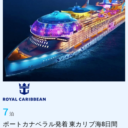
7
泊
ポートカナベラル発着 東カリブ海8日間