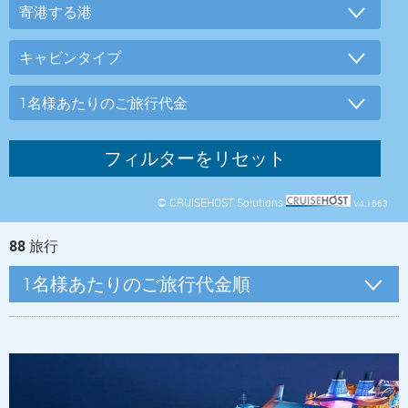
© CRUISEHOST Solutions
V4.1663
88
旅行